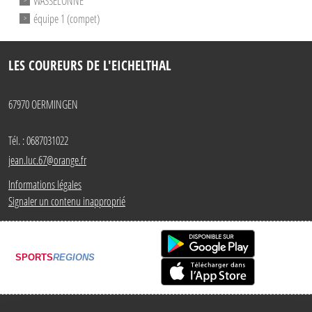
WASSELONNE
équipe 1 (compet)
LES COUREURS DE L'EICHELTHAL
67970
OERMINGEN
Tél. :
0687031022
jean.luc.67@orange.fr
Informations légales
Signaler un contenu inapproprié
SPORTS
REGIONS