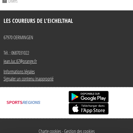
Divers
LES COUREURS DE L'EICHELTHAL
67970
OERMINGEN
Tél. :
0687031022
jean.luc.67@orange.fr
Informations légales
Signaler un contenu inapproprié
SPORTS
REGIONS
Charte cookies
Gestion des cookies